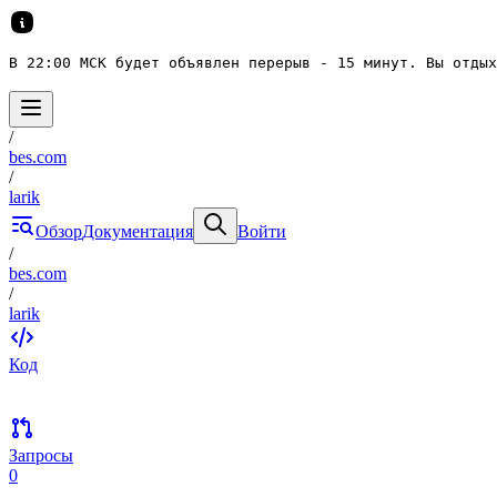
В 22:00 МСК будет объявлен перерыв - 15 минут. Вы отдых
/
bes.com
/
larik
Обзор
Документация
Войти
/
bes.com
/
larik
Код
Запросы
0