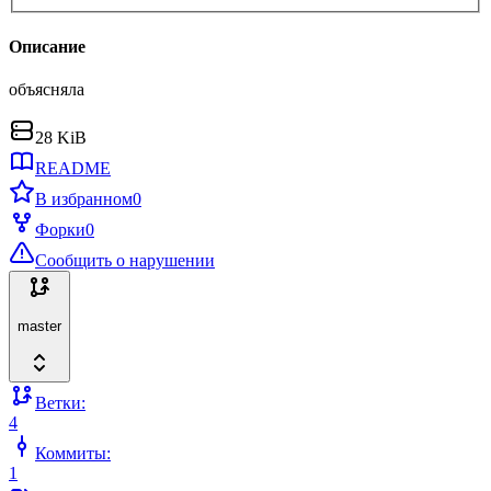
Описание
объясняла
28 KiB
README
В избранном
0
Форки
0
Сообщить о нарушении
master
Ветки:
4
Коммиты:
1