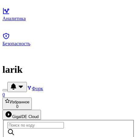
Аналитика
Безопасность
larik
Форк
0
Избранное
0
GigaIDE Cloud