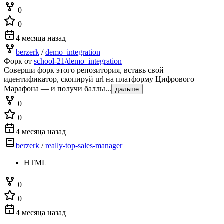
0
0
4 месяца назад
berzerk
/
demo_integration
Форк от
school-21/demo_integration
Соверши форк этого репозитория, вставь свой
идентификатор, скопируй url на платформу Цифрового
Марафона — и получи баллы...
дальше
0
0
4 месяца назад
berzerk
/
really-top-sales-manager
HTML
0
0
4 месяца назад