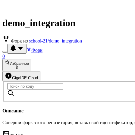
demo_integration
Форк из
school-21/demo_integration
Форк
0
Избранное
0
GigaIDE Cloud
Описание
Соверши форк этого репозитория, вставь свой идентификатор,