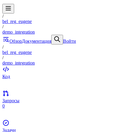
/
bel_reg_eugene
/
demo_integration
Обзор
Документация
Войти
/
bel_reg_eugene
/
demo_integration
Код
Запросы
0
Задачи