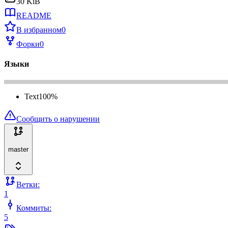
30 KiB
README
В избранном
0
Форки
0
Языки
Text
100
%
Сообщить о нарушении
master
Ветки:
1
Коммиты:
5