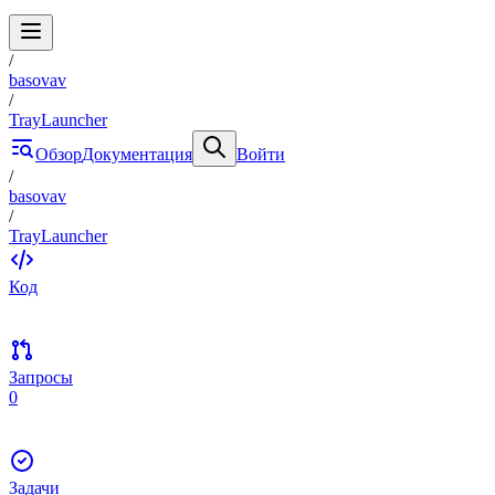
/
basovav
/
TrayLauncher
Обзор
Документация
Войти
/
basovav
/
TrayLauncher
Код
Запросы
0
Задачи