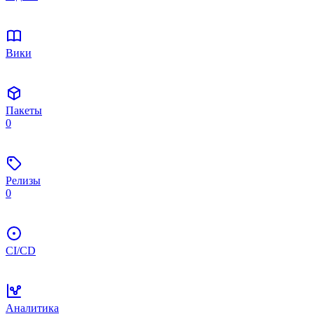
Вики
Пакеты
0
Релизы
0
CI/CD
Аналитика