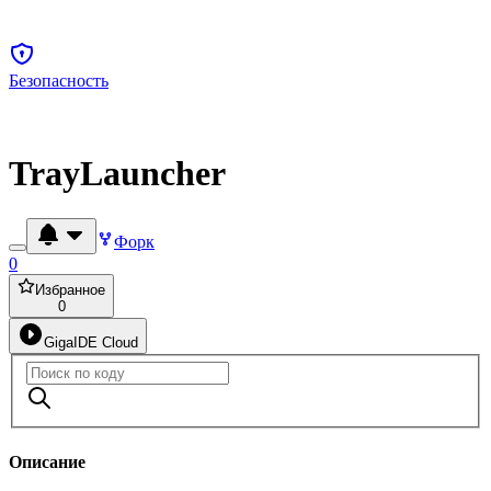
Безопасность
TrayLauncher
Форк
0
Избранное
0
GigaIDE Cloud
Описание