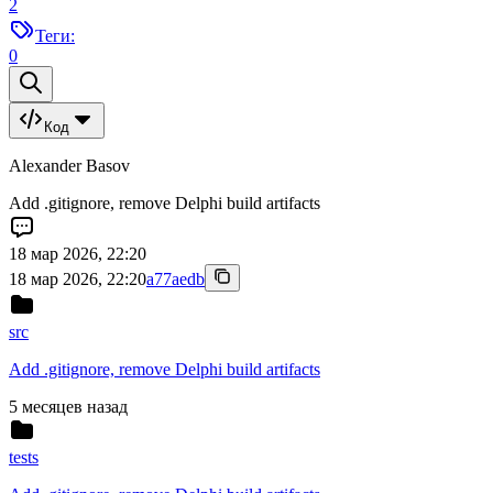
2
Теги:
0
Код
Alexander Basov
Add .gitignore, remove Delphi build artifacts
18 мар 2026, 22:20
18 мар 2026, 22:20
a77aedb
src
Add .gitignore, remove Delphi build artifacts
5 месяцев назад
tests