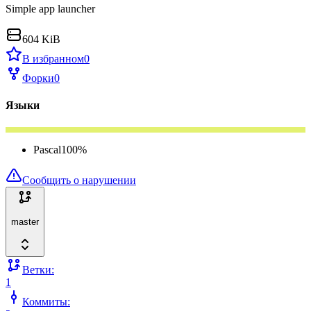
Simple app launcher
604 KiB
В избранном
0
Форки
0
Языки
Pascal
100
%
Сообщить о нарушении
master
Ветки:
1
Коммиты: