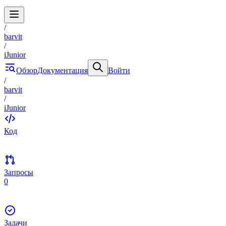
/
barvit
/
iJunior
Обзор
Документация
Войти
/
barvit
/
iJunior
Код
Запросы
0
Задачи