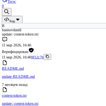
Теги:
0
Код
B
bannovdaniil
update: contest-token.txt
11 мар 2026, 16:46
Верифицирован
11 мар 2026, 16:46
9f12c7b
README.md
update README.md
7 месяцев назад
contest-token.txt
update: contest-token.txt