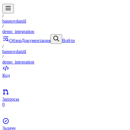
/
bannovdaniil
/
demo_integration
Обзор
Документация
Войти
/
bannovdaniil
/
demo_integration
Код
Запросы
0
Задачи