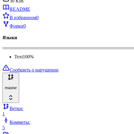
30 KiB
README
В избранном
0
Форки
0
Языки
Text
100
%
Сообщить о нарушении
master
Ветки:
1
Коммиты:
5