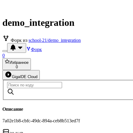
demo_integration
Форк из
school-21/demo_integration
Форк
0
Избранное
0
GigaIDE Cloud
Описание
7a02e1b8-cbfc-49dc-894a-ceb8b513ed7f