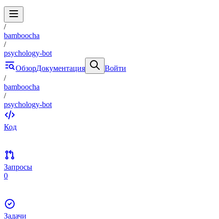
/
bamboocha
/
psychology-bot
Обзор
Документация
Войти
/
bamboocha
/
psychology-bot
Код
Запросы
0
Задачи