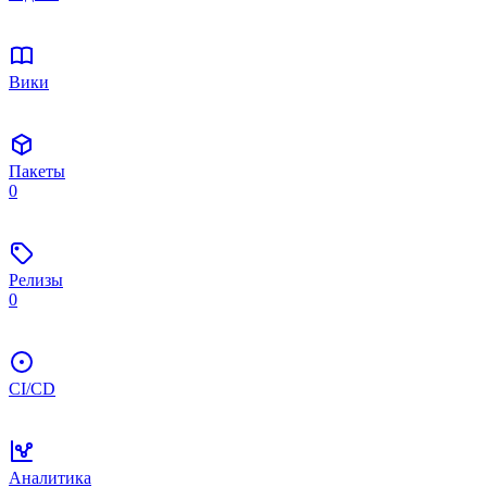
Вики
Пакеты
0
Релизы
0
CI/CD
Аналитика