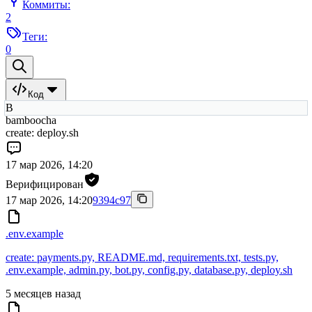
Коммиты:
2
Теги:
0
Код
B
bamboocha
create: deploy.sh
17 мар 2026, 14:20
Верифицирован
17 мар 2026, 14:20
9394c97
.env.example
create: payments.py, README.md, requirements.txt, tests.py,
.env.example, admin.py, bot.py, config.py, database.py, deploy.sh
5 месяцев назад