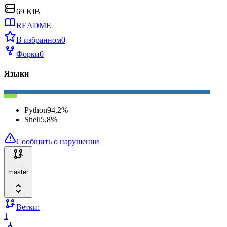
69 KiB
README
В избранном
0
Форки
0
Языки
Python
94,2
%
Shell
5,8
%
Сообщить о нарушении
master
Ветки:
1