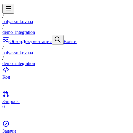
/
balyassnikovaaa
/
demo_integration
Обзор
Документация
Войти
/
balyassnikovaaa
/
demo_integration
Код
Запросы
0
Задачи