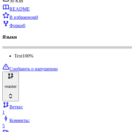
30 KiB
README
В избранном
0
Форки
0
Языки
Text
100
%
Сообщить о нарушении
master
Ветки:
1
Коммиты:
5