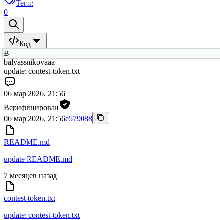
Теги:
0
Код
B
balyassnikovaaa
update: contest-token.txt
06 мар 2026, 21:56
Верифицирован
06 мар 2026, 21:56
e579088
README.md
update README.md
7 месяцев назад
contest-token.txt
update: contest-token.txt