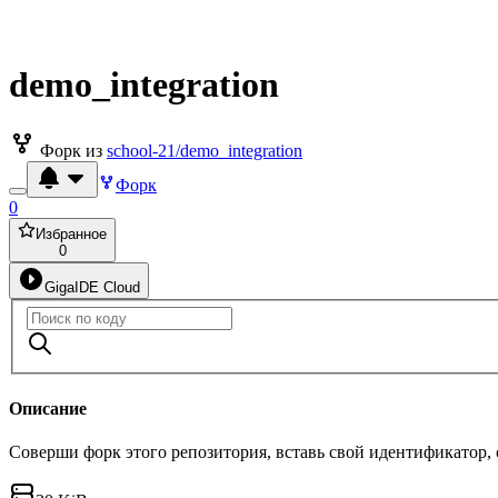
demo_integration
Форк из
school-21/demo_integration
Форк
0
Избранное
0
GigaIDE Cloud
Описание
Соверши форк этого репозитория, вставь свой идентификатор,