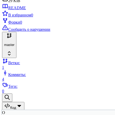
29 KiB
README
В избранном
0
Форки
0
Сообщить о нарушении
master
Ветки:
1
Коммиты:
4
Теги:
0
Код
O