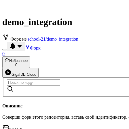
demo_integration
Форк из
school-21/demo_integration
Форк
0
Избранное
0
GigaIDE Cloud
Описание
Соверши форк этого репозитория, вставь свой идентификатор,