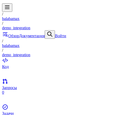
/
balabamax
/
demo_integration
Обзор
Документация
Войти
/
balabamax
/
demo_integration
Код
Запросы
0
Задачи