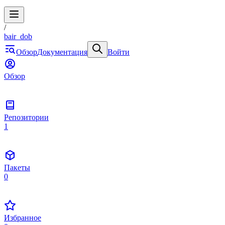
/
bair_dob
Обзор
Документация
Войти
Обзор
Репозитории
1
Пакеты
0
Избранное