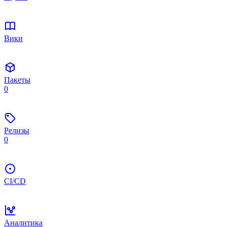
Вики
Пакеты
0
Релизы
0
CI/CD
Аналитика