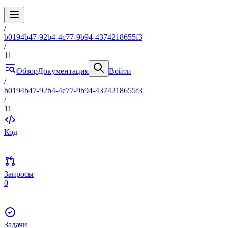
/
b0194b47-92b4-4c77-9b94-4374218655f3
/
11
Обзор
Документация
Войти
/
b0194b47-92b4-4c77-9b94-4374218655f3
/
11
Код
Запросы
0
Задачи