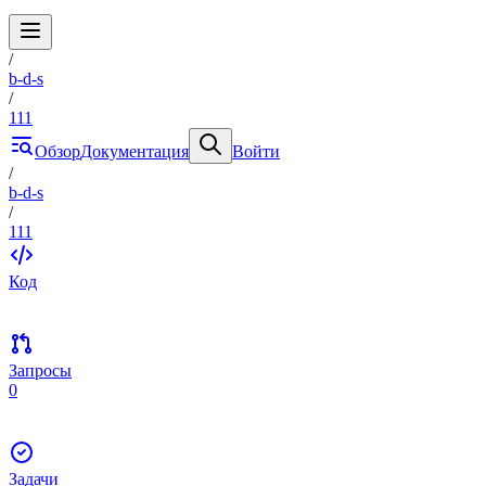
/
b-d-s
/
111
Обзор
Документация
Войти
/
b-d-s
/
111
Код
Запросы
0
Задачи