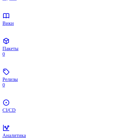
Вики
Пакеты
0
Релизы
0
CI/CD
Аналитика