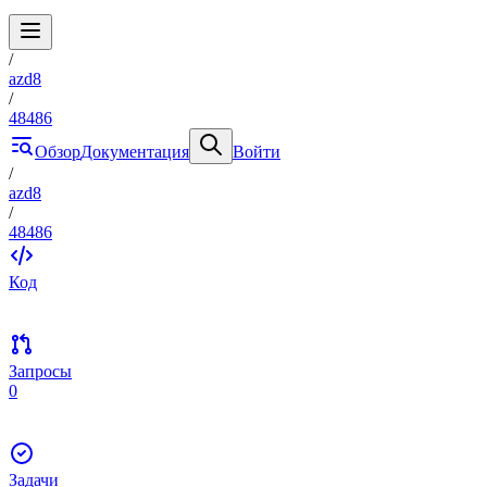
/
azd8
/
48486
Обзор
Документация
Войти
/
azd8
/
48486
Код
Запросы
0
Задачи