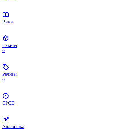
Вики
Пакеты
0
Релизы
0
CI/CD
Аналитика