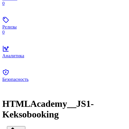
0
Релизы
0
Аналитика
Безопасность
HTMLAcademy__JS1-
Keksobooking