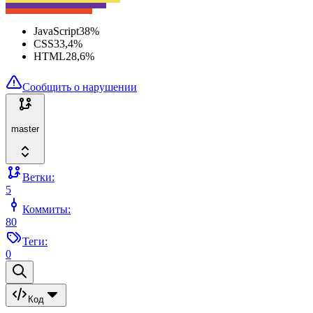
JavaScript
38
%
CSS
33,4
%
HTML
28,6
%
Сообщить о нарушении
master
Ветки:
5
Коммиты:
80
Теги:
0
Код