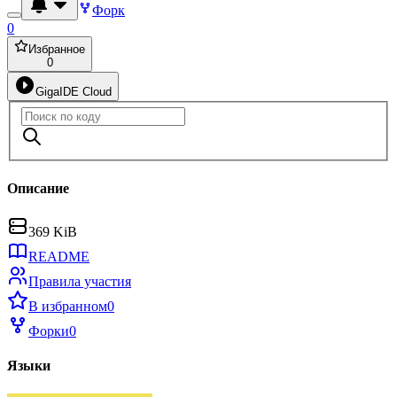
Форк
0
Избранное
0
GigaIDE Cloud
Описание
369 KiB
README
Правила участия
В избранном
0
Форки
0
Языки