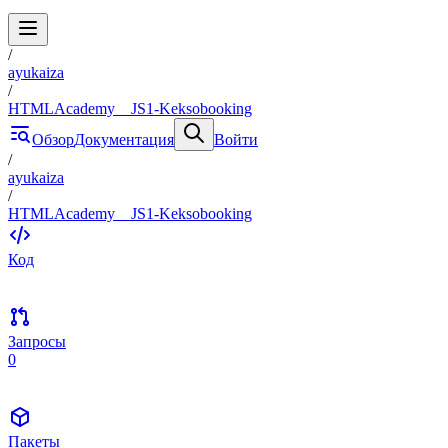
/
ayukaiza
/
HTMLAcademy__JS1-Keksobooking
Обзор
Документация
Войти
/
ayukaiza
/
HTMLAcademy__JS1-Keksobooking
Код
Запросы
0
Пакеты