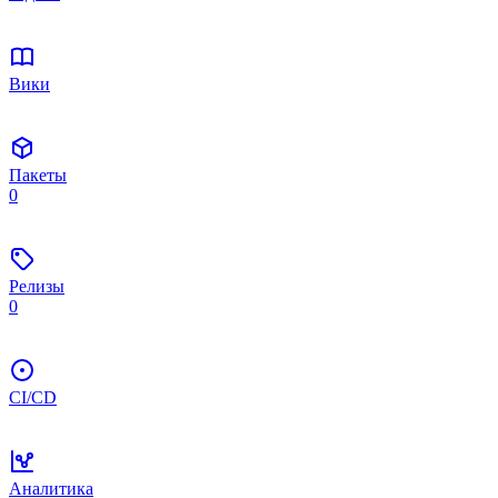
Вики
Пакеты
0
Релизы
0
CI/CD
Аналитика