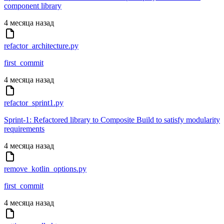
component library
4 месяца назад
refactor_architecture.py
first_commit
4 месяца назад
refactor_sprint1.py
Sprint-1: Refactored library to Composite Build to satisfy modularity
requirements
4 месяца назад
remove_kotlin_options.py
first_commit
4 месяца назад