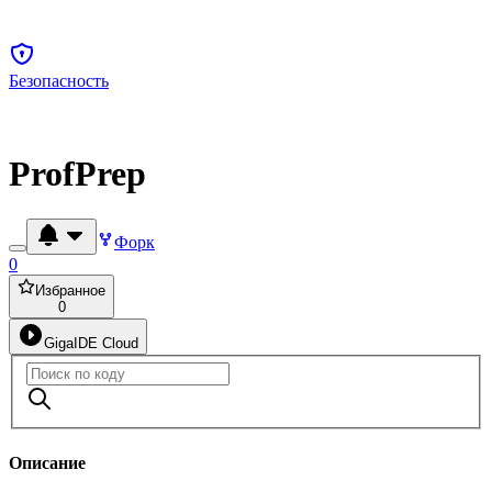
Безопасность
ProfPrep
Форк
0
Избранное
0
GigaIDE Cloud
Описание