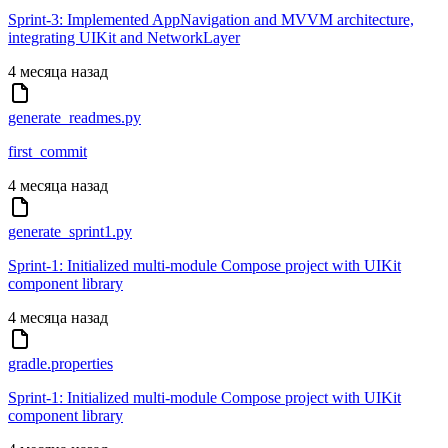
Sprint-3: Implemented AppNavigation and MVVM architecture,
integrating UIKit and NetworkLayer
4 месяца назад
generate_readmes.py
first_commit
4 месяца назад
generate_sprint1.py
Sprint-1: Initialized multi-module Compose project with UIKit
component library
4 месяца назад
gradle.properties
Sprint-1: Initialized multi-module Compose project with UIKit
component library