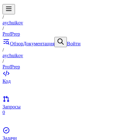
/
aychuikov
/
ProfPrep
Обзор
Документация
Войти
/
aychuikov
/
ProfPrep
Код
Запросы
0
Задачи