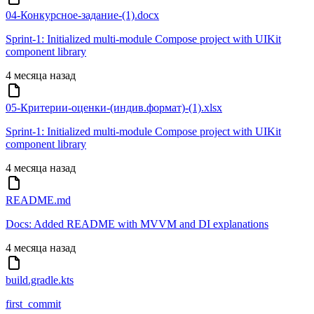
04-Конкурсное-задание-(1).docx
Sprint-1: Initialized multi-module Compose project with UIKit
component library
4 месяца назад
05-Критерии-оценки-(индив.формат)-(1).xlsx
Sprint-1: Initialized multi-module Compose project with UIKit
component library
4 месяца назад
README.md
Docs: Added README with MVVM and DI explanations
4 месяца назад
build.gradle.kts
first_commit