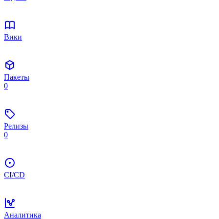
Вики
Пакеты
0
Релизы
0
CI/CD
Аналитика