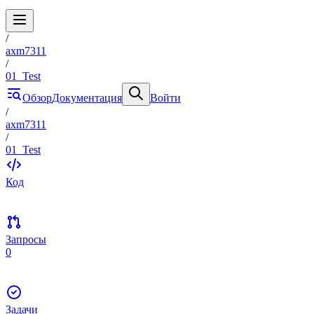
/
axm7311
/
01_Test
Обзор
Документация
Войти
/
axm7311
/
01_Test
Код
Запросы
0
Задачи