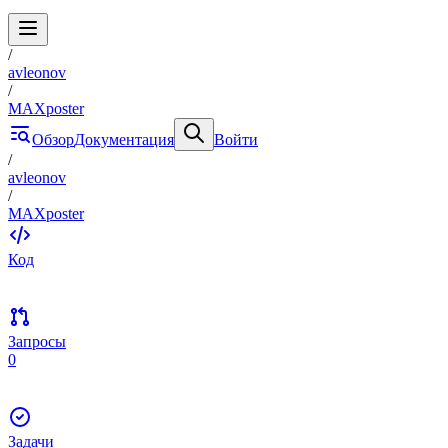
/
avleonov
/
MAXposter
Обзор
Документация
Войти
/
avleonov
/
MAXposter
Код
Запросы
0
Задачи