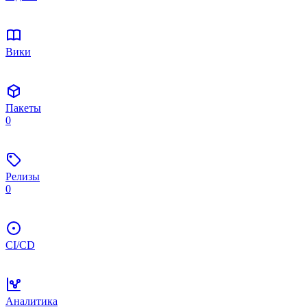
Вики
Пакеты
0
Релизы
0
CI/CD
Аналитика