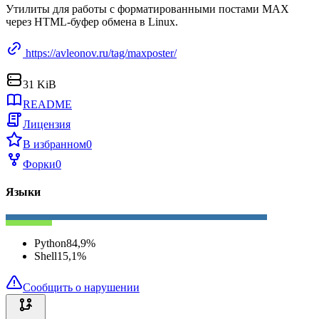
Утилиты для работы с форматированными постами MAX
через HTML-буфер обмена в Linux.
https://avleonov.ru/tag/maxposter/
31 KiB
README
Лицензия
В избранном
0
Форки
0
Языки
Python
84,9
%
Shell
15,1
%
Сообщить о нарушении