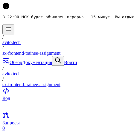
В 22:00 МСК будет объявлен перерыв - 15 минут. Вы отдых
/
avito.tech
/
sx-frontend-trainee-assignment
Обзор
Документация
Войти
/
avito.tech
/
sx-frontend-trainee-assignment
Код
Запросы
0