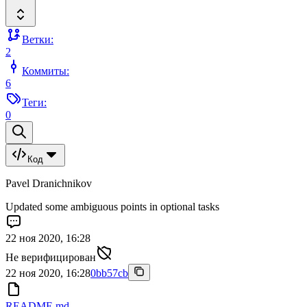
Ветки:
2
Коммиты:
6
Теги:
0
Код
Pavel Dranichnikov
Updated some ambiguous points in optional tasks
22 ноя 2020, 16:28
Не верифицирован
22 ноя 2020, 16:28
0bb57cb
README.md