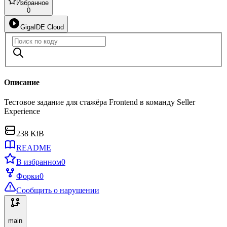
Избранное
0
GigaIDE Cloud
Описание
Тестовое задание для стажёра Frontend в команду Seller
Experience
238 KiB
README
В избранном
0
Форки
0
Сообщить о нарушении
main