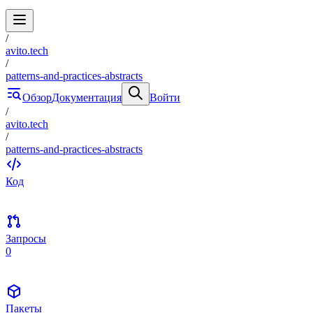
/
avito.tech
/
patterns-and-practices-abstracts
Обзор
Документация
Войти
/
avito.tech
/
patterns-and-practices-abstracts
Код
Запросы
0
Пакеты