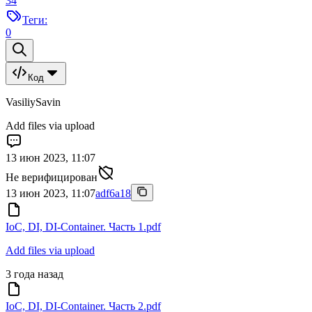
34
Теги:
0
Код
VasiliySavin
Add files via upload
13 июн 2023, 11:07
Не верифицирован
13 июн 2023, 11:07
adf6a18
IoC, DI, DI-Container. Часть 1.pdf
Add files via upload
3 года назад
IoC, DI, DI-Container. Часть 2.pdf