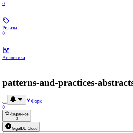
0
Релизы
0
Аналитика
patterns-and-practices-abstract
Форк
0
Избранное
0
GigaIDE Cloud