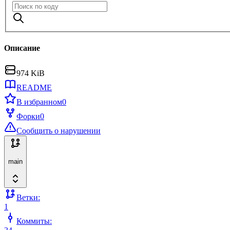
Описание
974 KiB
README
В избранном
0
Форки
0
Сообщить о нарушении
main
Ветки:
1
Коммиты: