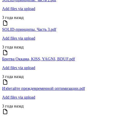
Add files via upload
3 года назад
SOLID-принципы. Часть 3.pdf
Add files via upload
3 года назад
Бритва Оккама, KISS, YAGNI, BDUF.pdf
Add files via upload
3 года назад
Избегайте преждевременной оптимизации.pdf
Add files via upload
3 года назад