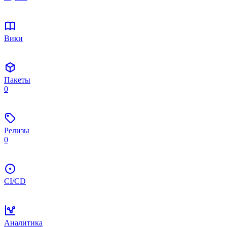
Вики
Пакеты
0
Релизы
0
CI/CD
Аналитика