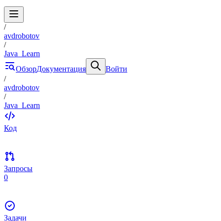
/
avdrobotov
/
Java_Learn
Обзор
Документация
Войти
/
avdrobotov
/
Java_Learn
Код
Запросы
0
Задачи