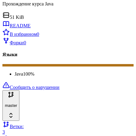
Прохождение курса Java
51 KiB
README
В избранном
0
Форки
0
Языки
Java
100
%
Сообщить о нарушении
master
Ветки:
3