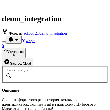
demo_integration
Форк из
school-21/demo_integration
Форк
0
Избранное
0
GigaIDE Cloud
Описание
Соверши форк этого репозитория, вставь свой
идентификатор, скопируй url на платформу Цифрового
Марафона — и получи баллы!