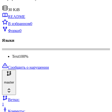
30 KiB
README
В избранном
0
Форки
0
Языки
Text
100
%
Сообщить о нарушении
master
Ветки:
1
Коммиты: