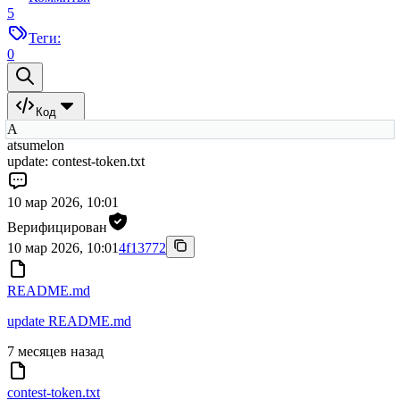
5
Теги:
0
Код
A
atsumelon
update: contest-token.txt
10 мар 2026, 10:01
Верифицирован
10 мар 2026, 10:01
4f13772
README.md
update README.md
7 месяцев назад
contest-token.txt