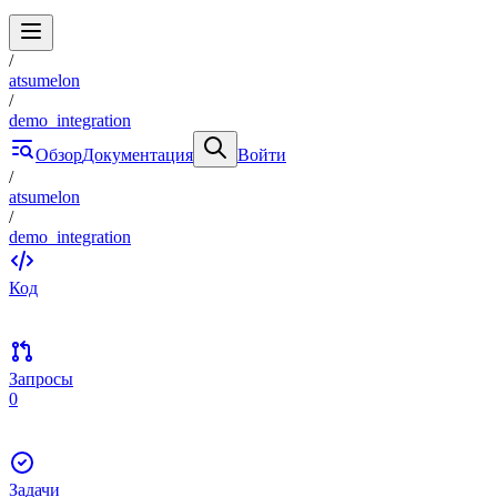
/
atsumelon
/
demo_integration
Обзор
Документация
Войти
/
atsumelon
/
demo_integration
Код
Запросы
0
Задачи