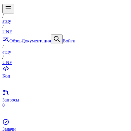
/
ataty
/
UNF
Обзор
Документация
Войти
/
ataty
/
UNF
Код
Запросы
0
Задачи