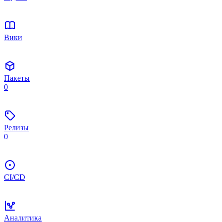
Вики
Пакеты
0
Релизы
0
CI/CD
Аналитика