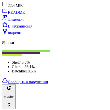
22.4 MiB
README
Лицензия
В избранном
0
Форки
0
Языки
Shell
45,3
%
Gherkin
36,1
%
Batchfile
18,6
%
Сообщить о нарушении
master