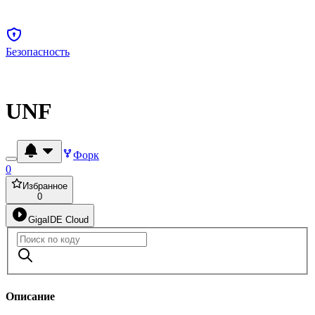
Безопасность
UNF
Форк
0
Избранное
0
GigaIDE Cloud
Описание