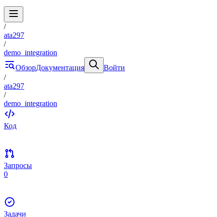
/
ata297
/
demo_integration
Обзор
Документация
Войти
/
ata297
/
demo_integration
Код
Запросы
0
Задачи