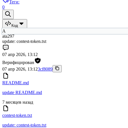
Теги:
0
Код
A
ata297
update: contest-token.txt
07 апр 2026, 13:12
Верифицирован
07 апр 2026, 13:12
3cf8089
README.md
update README.md
7 месяцев назад
contest-token.txt
update: contest-token.txt