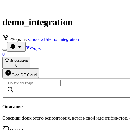
demo_integration
Форк из
school-21/demo_integration
Форк
0
Избранное
0
GigaIDE Cloud
Описание
Соверши форк этого репозитория, вставь свой идентификатор,