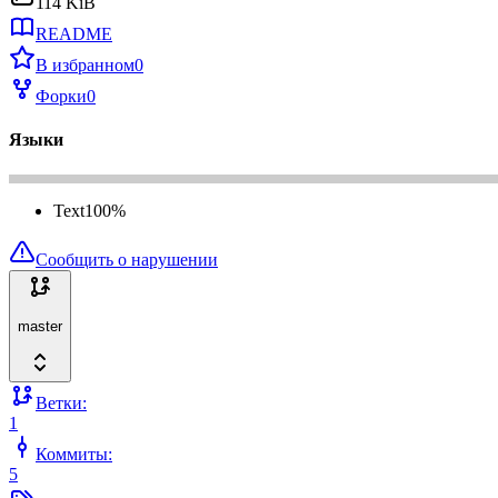
114 KiB
README
В избранном
0
Форки
0
Языки
Text
100
%
Сообщить о нарушении
master
Ветки:
1
Коммиты:
5