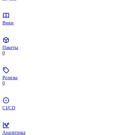
Вики
Пакеты
0
Релизы
0
CI/CD
Аналитика