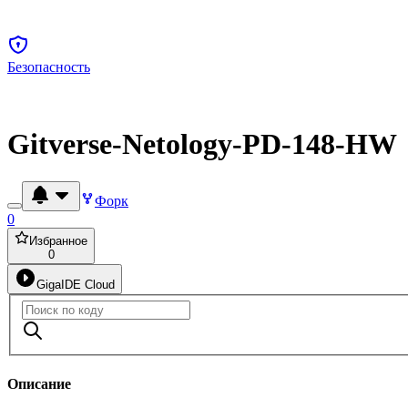
Безопасность
Gitverse-Netology-PD-148-HW
Форк
0
Избранное
0
GigaIDE Cloud
Описание