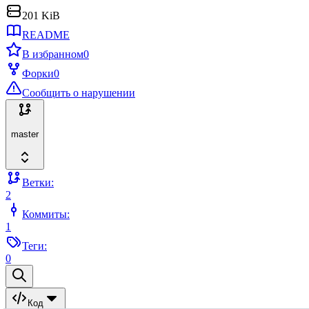
201 KiB
README
В избранном
0
Форки
0
Сообщить о нарушении
master
Ветки:
2
Коммиты:
1
Теги:
0
Код