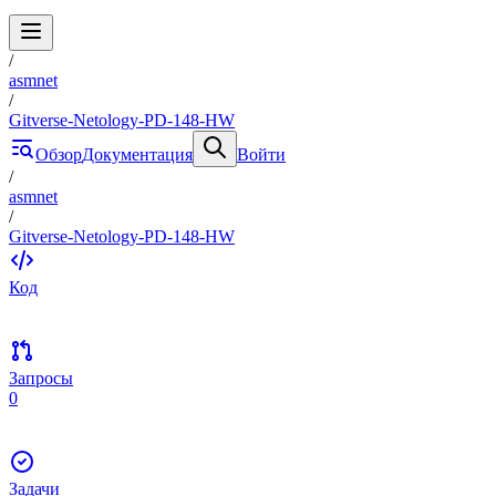
/
asmnet
/
Gitverse-Netology-PD-148-HW
Обзор
Документация
Войти
/
asmnet
/
Gitverse-Netology-PD-148-HW
Код
Запросы
0
Задачи