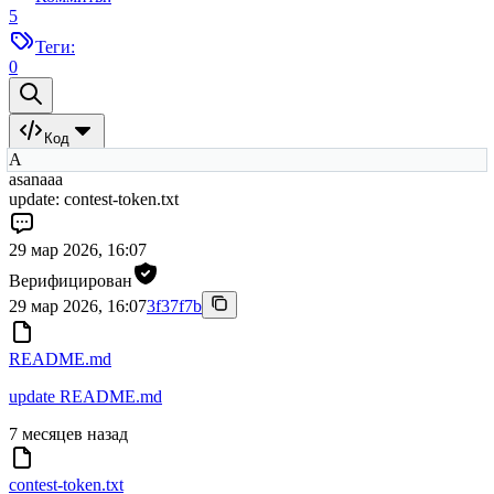
5
Теги:
0
Код
A
asanaaa
update: contest-token.txt
29 мар 2026, 16:07
Верифицирован
29 мар 2026, 16:07
3f37f7b
README.md
update README.md
7 месяцев назад
contest-token.txt