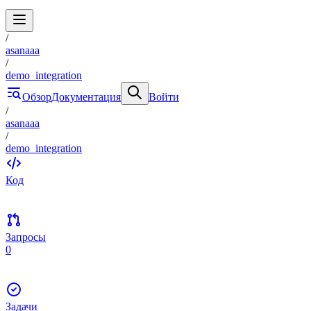
/
asanaaa
/
demo_integration
Обзор
Документация
Войти
/
asanaaa
/
demo_integration
Код
Запросы
0
Задачи