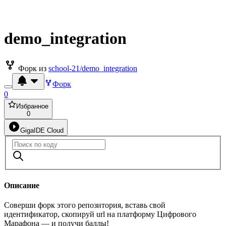
demo_integration
Форк из
school-21/demo_integration
Форк
0
Избранное
0
GigaIDE Cloud
Описание
Соверши форк этого репозитория, вставь свой
идентификатор, скопируй url на платформу Цифрового
Марафона — и получи баллы!