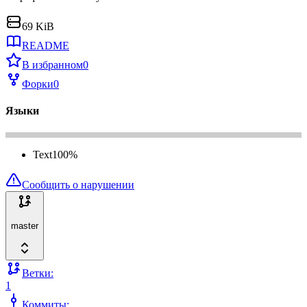
69 KiB
README
В избранном
0
Форки
0
Языки
Text
100
%
Сообщить о нарушении
master
Ветки:
1
Коммиты: