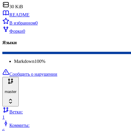
30 KiB
README
В избранном
0
Форки
0
Языки
Markdown
100
%
Сообщить о нарушении
master
Ветки:
1
Коммиты:
6