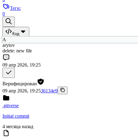
Теги:
0
Код
A
arytov
delete: new file
09 апр 2026, 19:25
Верифицирован
09 апр 2026, 19:25
36134e9
.gitverse
Initial commit
4 месяца назад