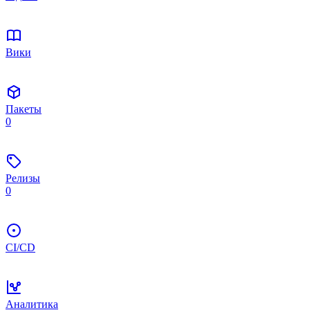
Вики
Пакеты
0
Релизы
0
CI/CD
Аналитика