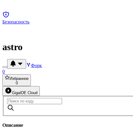
Безопасность
astro
Форк
0
Избранное
0
GigaIDE Cloud
Описание