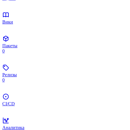
Вики
Пакеты
0
Релизы
0
CI/CD
Аналитика