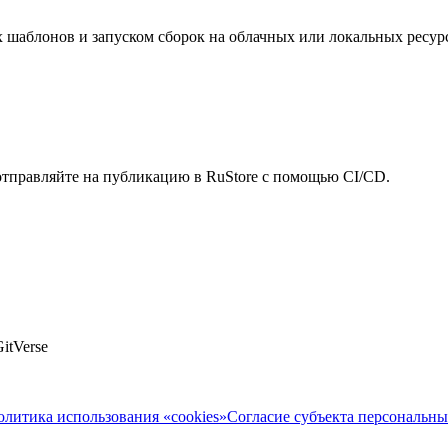
 шаблонов и запуском сборок на облачных или локальных ресурс
 отправляйте на публикацию в RuStore с помощью CI/CD.
itVerse
олитика использования «cookies»
Согласие субъекта персональн