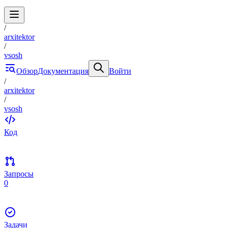
/
arxitektor
/
vsosh
Обзор
Документация
Войти
/
arxitektor
/
vsosh
Код
Запросы
0
Задачи