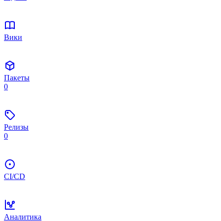
Вики
Пакеты
0
Релизы
0
CI/CD
Аналитика