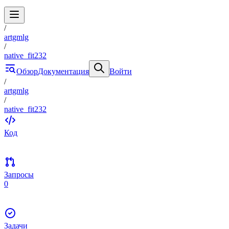
/
artgmlg
/
native_fit232
Обзор
Документация
Войти
/
artgmlg
/
native_fit232
Код
Запросы
0
Задачи