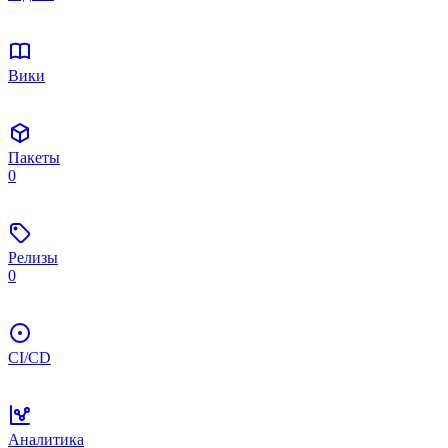
Вики
Пакеты
0
Релизы
0
CI/CD
Аналитика