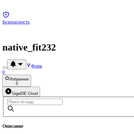
Безопасность
native_fit232
Форк
0
Избранное
0
GigaIDE Cloud
Описание