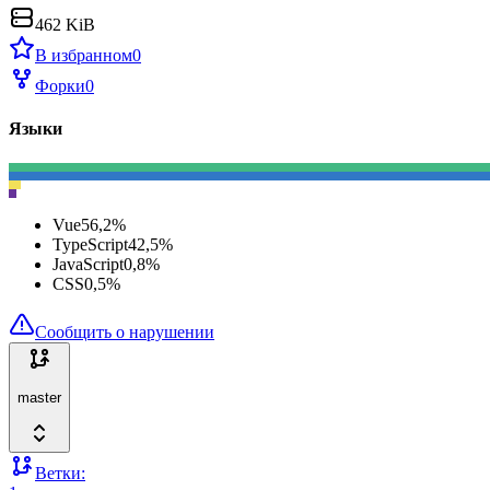
462 KiB
В избранном
0
Форки
0
Языки
Vue
56,2
%
TypeScript
42,5
%
JavaScript
0,8
%
CSS
0,5
%
Сообщить о нарушении
master
Ветки: