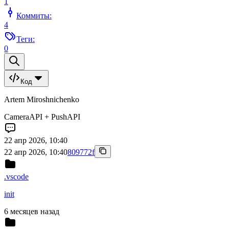
1
Коммиты:
4
Теги:
0
Код
Artem Miroshnichenko
CameraAPI + PushAPI
22 апр 2026, 10:40
22 апр 2026, 10:40
809772f
.vscode
init
6 месяцев назад