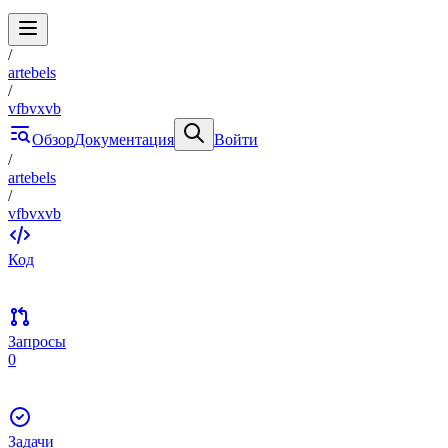
/
artebels
/
vfbvxvb
Обзор
Документация
Войти
/
artebels
/
vfbvxvb
Код
Запросы
0
Задачи