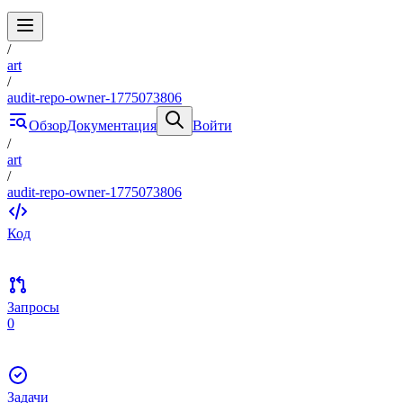
/
art
/
audit-repo-owner-1775073806
Обзор
Документация
Войти
/
art
/
audit-repo-owner-1775073806
Код
Запросы
0
Задачи