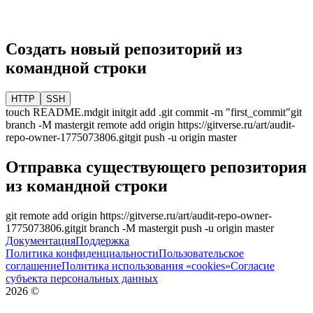
Создать новый репозиторий из
командной строки
HTTP
SSH
touch README.md
git init
git add .
git commit -m "first_commit"
git
branch -M
master
git remote add origin
https://gitverse.ru/art/audit-
repo-owner-1775073806.git
git push -u origin
master
Отправка существующего репозитория
из командной строки
git remote add origin
https://gitverse.ru/art/audit-repo-owner-
1775073806.git
git branch -M
master
git push -u origin
master
Документация
Поддержка
Политика конфиденциальности
Пользовательское
соглашение
Политика использования «cookies»
Согласие
субъекта персональных данных
2026
©