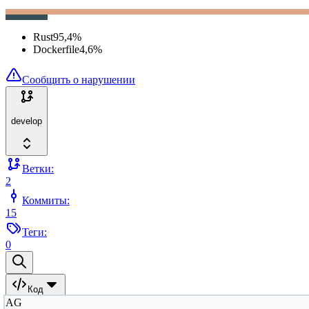
Rust
95,4
%
Dockerfile
4,6
%
Сообщить о нарушении
develop
Ветки:
2
Коммиты:
15
Теги:
0
Код
AG