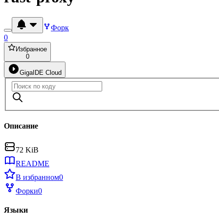
Форк
0
Избранное
0
GigaIDE Cloud
Описание
72 KiB
README
В избранном
0
Форки
0
Языки