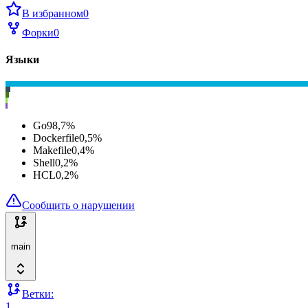
В избранном
0
Форки
0
Языки
Go
98,7
%
Dockerfile
0,5
%
Makefile
0,4
%
Shell
0,2
%
HCL
0,2
%
Сообщить о нарушении
main
Ветки:
1