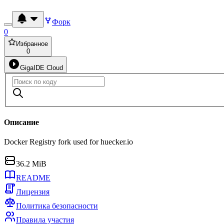
Форк
0
Избранное
0
GigaIDE Cloud
Описание
Docker Registry fork used for huecker.io
36.2 MiB
README
Лицензия
Политика безопасности
Правила участия