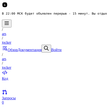
В 22:00 МСК будет объявлен перерыв - 15 минут. Вы отдых
/
ars
/
jocker
Обзор
Документация
Войти
/
ars
/
jocker
Код
Запросы
0