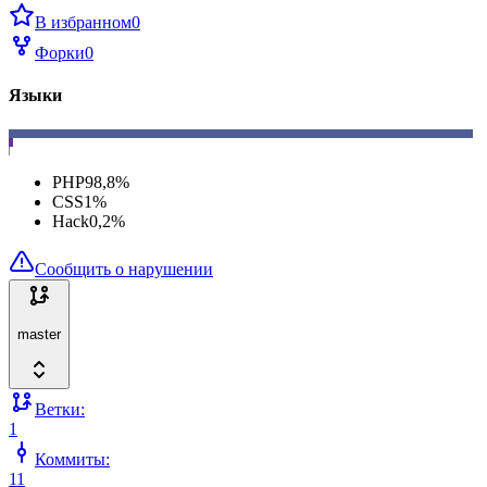
В избранном
0
Форки
0
Языки
PHP
98,8
%
CSS
1
%
Hack
0,2
%
Сообщить о нарушении
master
Ветки:
1
Коммиты:
11