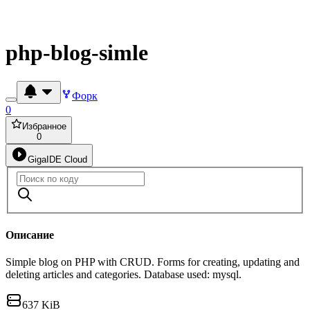
php-blog-simle
Форк
0
Избранное
0
GigaIDE Cloud
Описание
Simple blog on PHP with CRUD. Forms for creating, updating and
deleting articles and categories. Database used: mysql.
637 KiB