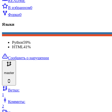
README
В избранном
0
Форки
0
Языки
Python
59
%
HTML
41
%
Сообщить о нарушении
master
Ветки:
1
Коммиты:
2