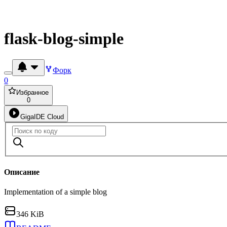
flask-blog-simple
Форк
0
Избранное
0
GigaIDE Cloud
Описание
Implementation of a simple blog
346 KiB