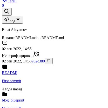
Теги:
0
Код
Rinat Ahtyamov
Rename READMI.md to README.md
02 сен 2022, 14:55
Не верифицирован
02 сен 2022, 14:55
932c380
READMI
First commit
4 года назад
blog_blueprint