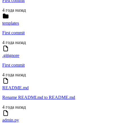
First commit
4 года назад
templates
First commit
4 года назад
.gitignore
First commit
4 года назад
README.md
Rename READMI.md to README.md
4 года назад
admin.py