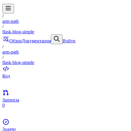
/
arm-path
/
flask-blog-simple
Обзор
Документация
Войти
/
arm-path
/
flask-blog-simple
Код
Запросы
0
Задачи