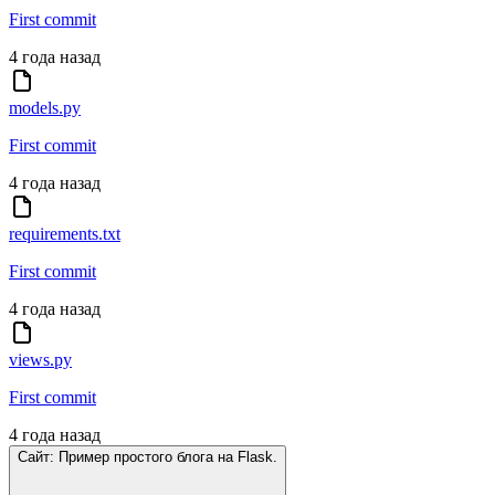
First commit
4 года назад
models.py
First commit
4 года назад
requirements.txt
First commit
4 года назад
views.py
First commit
4 года назад
Сайт: Пример простого блога на Flask.