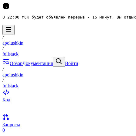
В 22:00 МСК будет объявлен перерыв - 15 минут. Вы отдых
/
apolushkin
/
fullstack
Обзор
Документация
Войти
/
apolushkin
/
fullstack
Код
Запросы
0