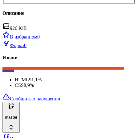
Описание
926 KiB
В избранном
0
Форки
0
Языки
HTML
91,1
%
CSS
8,9
%
Сообщить о нарушении
master