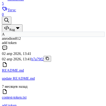
5
Теги:
0
Код
A
anrodion812
add token
02 апр 2026, 13:41
02 апр 2026, 13:41
b7a79f2
README.md
update README.md
7 месяцев назад
contest-token.txt
add token