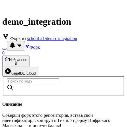
demo_integration
Форк из
school-21/demo_integration
Форк
0
Избранное
0
GigaIDE Cloud
Описание
Соверши форк этого репозитория, вставь свой
идентификатор, скопируй url на платформу Цифрового
Марафона — и получи баллы!