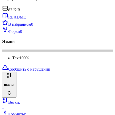
83 KiB
README
В избранном
0
Форки
0
Языки
Text
100
%
Сообщить о нарушении
master
Ветки:
1
Коммиты: