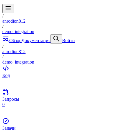
/
anrodion812
/
demo_integration
Обзор
Документация
Войти
/
anrodion812
/
demo_integration
Код
Запросы
0
Задачи