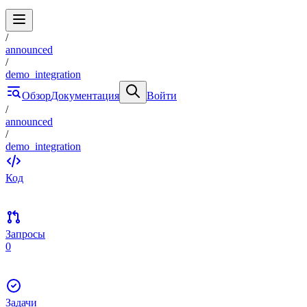
/
announced
/
demo_integration
Обзор
Документация
Войти
/
announced
/
demo_integration
Код
Запросы
0
Задачи