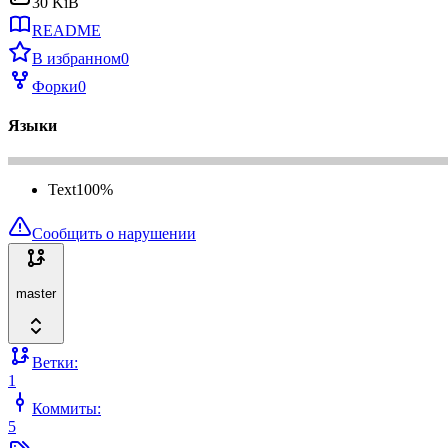
30 KiB
README
В избранном
0
Форки
0
Языки
Text
100
%
Сообщить о нарушении
master
Ветки:
1
Коммиты:
5