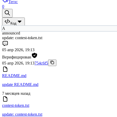
Теги:
0
Код
A
announced
update: contest-token.txt
05 апр 2026, 19:13
Верифицирован
05 апр 2026, 19:13
754c6f5
README.md
update README.md
7 месяцев назад
contest-token.txt
update: contest-token.txt