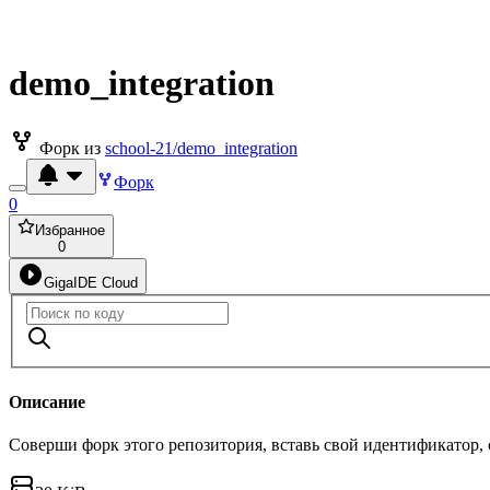
demo_integration
Форк из
school-21/demo_integration
Форк
0
Избранное
0
GigaIDE Cloud
Описание
Соверши форк этого репозитория, вставь свой идентификатор,