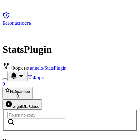
Безопасность
StatsPlugin
Форк из
annelo/StatsPlugin
Форк
0
Избранное
0
GigaIDE Cloud