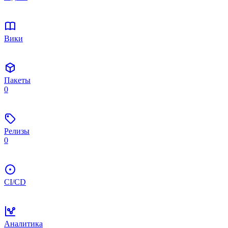
Вики
Пакеты
0
Релизы
0
CI/CD
Аналитика