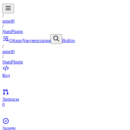
/
annel0
/
StatsPlugin
Обзор
Документация
Войти
/
annel0
/
StatsPlugin
Код
Запросы
0
Задачи