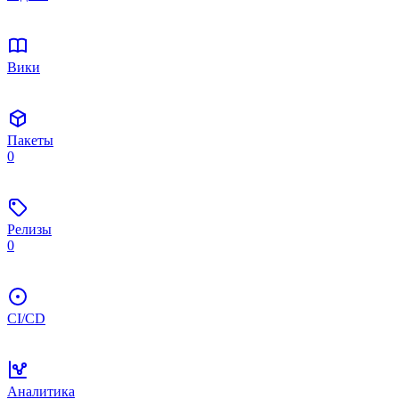
Вики
Пакеты
0
Релизы
0
CI/CD
Аналитика