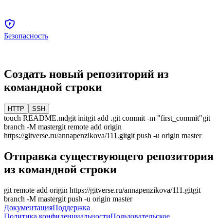
Безопасность
Создать новый репозиторий из
командной строки
HTTP
SSH
touch README.md
git init
git add .
git commit -m "first_commit"
git
branch -M
master
git remote add origin
https://gitverse.ru/annapenzikova/111.git
git push -u origin
master
Отправка существующего репозитория
из командной строки
git remote add origin
https://gitverse.ru/annapenzikova/111.git
git
branch -M
master
git push -u origin
master
Документация
Поддержка
Политика конфиденциальности
Пользовательское