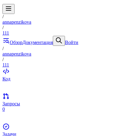
/
annapenzikova
/
111
Обзор
Документация
Войти
/
annapenzikova
/
111
Код
Запросы
0
Задачи