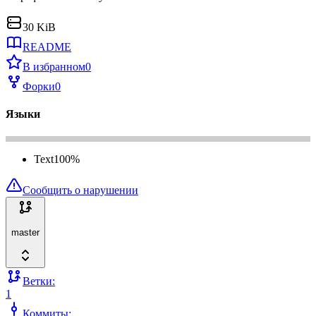
30 KiB
README
В избранном
0
Форки
0
Языки
Text
100
%
Сообщить о нарушении
master
Ветки:
1
Коммиты: