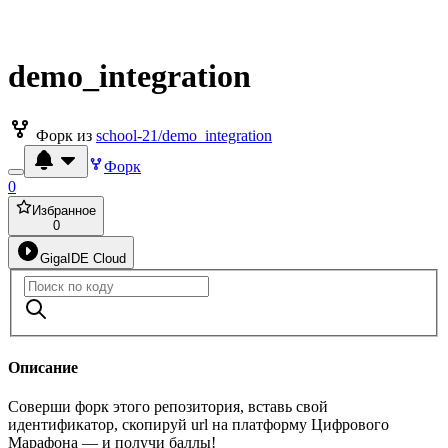
demo_integration
Форк из
school-21/demo_integration
Форк
0
Избранное
0
GigaIDE Cloud
Описание
Соверши форк этого репозитория, вставь свой
идентификатор, скопируй url на платформу Цифрового
Марафона — и получи баллы!