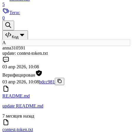
5
Теги:
0
Код
A
anna310591
update: contest-token.txt
03 апр 2026, 10:08
Верифицирован
03 апр 2026, 10:08
bdcc981
README.md
update README.md
7 месяцев назад
contest-token.txt