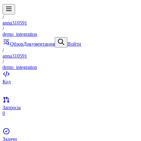
/
anna310591
/
demo_integration
Обзор
Документация
Войти
/
anna310591
/
demo_integration
Код
Запросы
0
Задачи