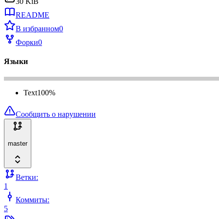
30 KiB
README
В избранном
0
Форки
0
Языки
Text
100
%
Сообщить о нарушении
master
Ветки:
1
Коммиты:
5