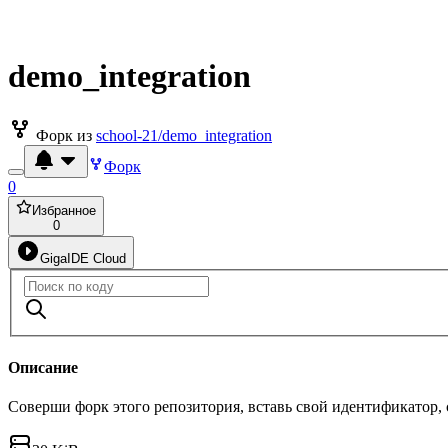
demo_integration
Форк из
school-21/demo_integration
Форк
0
Избранное
0
GigaIDE Cloud
Описание
Соверши форк этого репозитория, вставь свой идентификатор,