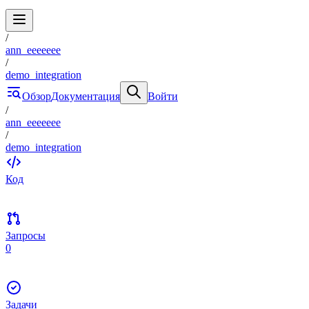
/
ann_eeeeeee
/
demo_integration
Обзор
Документация
Войти
/
ann_eeeeeee
/
demo_integration
Код
Запросы
0
Задачи