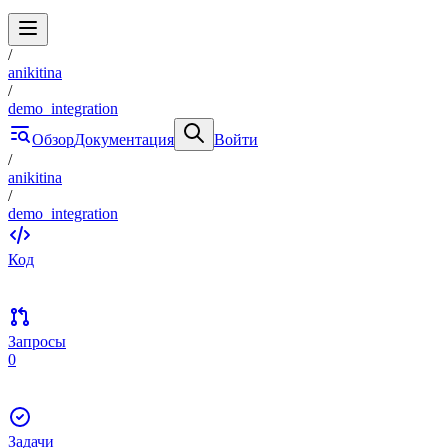
/
anikitina
/
demo_integration
Обзор
Документация
Войти
/
anikitina
/
demo_integration
Код
Запросы
0
Задачи