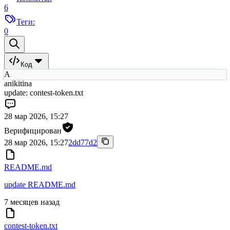
6
Теги:
0
Код
A
anikitina
update: contest-token.txt
28 мар 2026, 15:27
Верифицирован
28 мар 2026, 15:27
2dd77d2
README.md
update README.md
7 месяцев назад
contest-token.txt