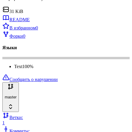
31 KiB
README
В избранном
0
Форки
0
Языки
Text
100
%
Сообщить о нарушении
master
Ветки:
1
Коммиты: