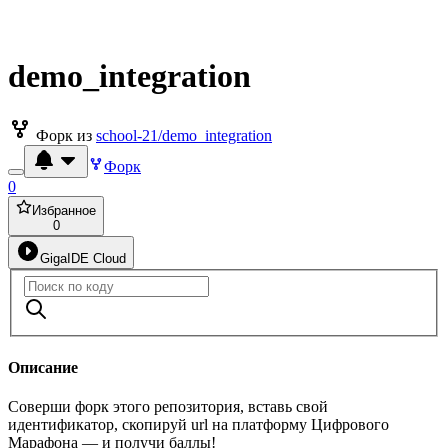
demo_integration
Форк из
school-21/demo_integration
Форк
0
Избранное
0
GigaIDE Cloud
Описание
Соверши форк этого репозитория, вставь свой
идентификатор, скопируй url на платформу Цифрового
Марафона — и получи баллы!