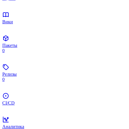
Вики
Пакеты
0
Релизы
0
CI/CD
Аналитика