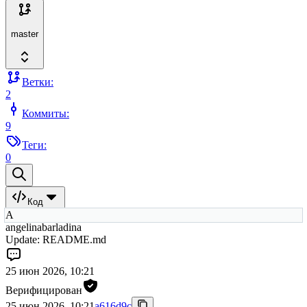
master
Ветки:
2
Коммиты:
9
Теги:
0
Код
A
angelinabarladina
Update: README.md
25 июн 2026, 10:21
Верифицирован
25 июн 2026, 10:21
a616d9c