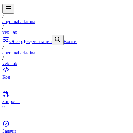
/
angelinabarladina
/
veb_lab
Обзор
Документация
Войти
/
angelinabarladina
/
veb_lab
Код
Запросы
0
Задачи