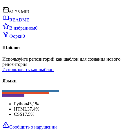
61.25 MiB
README
В избранном
0
Форки
0
Шаблон
Используйте репозиторий как шаблон для создания нового
репозитория
Использовать как шаблон
Языки
Python
45,1
%
HTML
37,4
%
CSS
17,5
%
Сообщить о нарушении