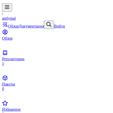
/
andymal
Обзор
Документация
Войти
Обзор
Репозитории
1
Пакеты
0
Избранное