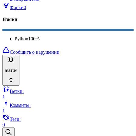
Форки
0
Языки
Python
100
%
Сообщить о нарушении
master
Ветки:
1
Коммиты:
1
Теги:
0