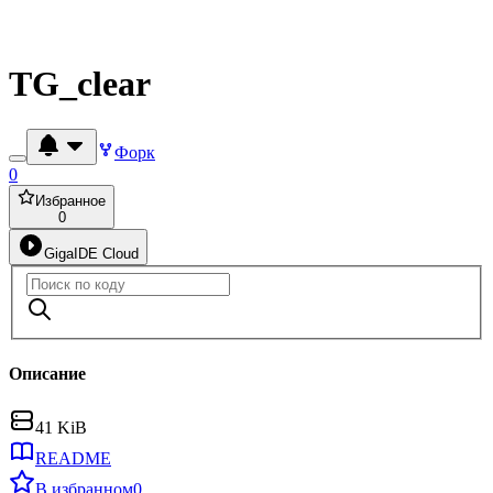
TG_clear
Форк
0
Избранное
0
GigaIDE Cloud
Описание
41 KiB
README
В избранном
0