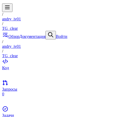
/
andry_iv01
/
TG_clear
Обзор
Документация
Войти
/
andry_iv01
/
TG_clear
Код
Запросы
0
Задачи