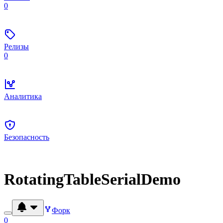
0
Релизы
0
Аналитика
Безопасность
RotatingTableSerialDemo
Форк
0