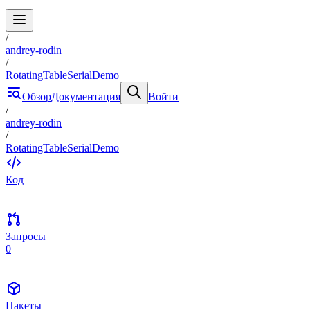
/
andrey-rodin
/
RotatingTableSerialDemo
Обзор
Документация
Войти
/
andrey-rodin
/
RotatingTableSerialDemo
Код
Запросы
0
Пакеты