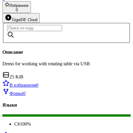
Избранное
0
GigaIDE Cloud
Описание
Demo for working with rotating table via USB
25 KiB
В избранном
0
Форки
0
Языки
C#
100
%