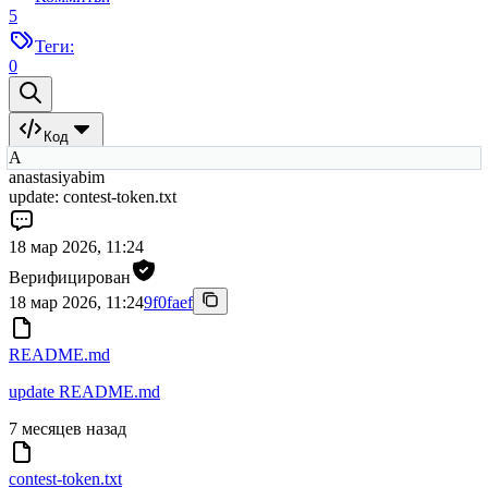
5
Теги:
0
Код
A
anastasiyabim
update: contest-token.txt
18 мар 2026, 11:24
Верифицирован
18 мар 2026, 11:24
9f0faef
README.md
update README.md
7 месяцев назад
contest-token.txt