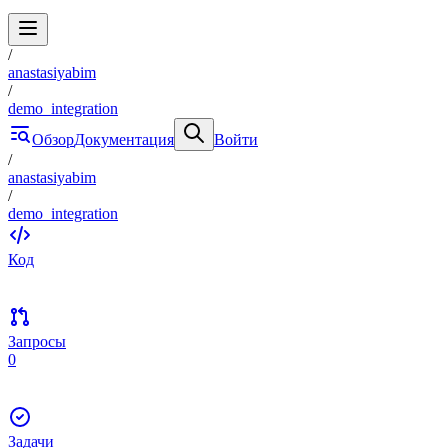
/
anastasiyabim
/
demo_integration
Обзор
Документация
Войти
/
anastasiyabim
/
demo_integration
Код
Запросы
0
Задачи