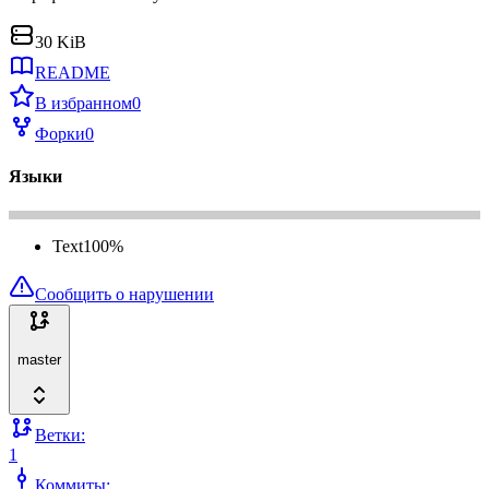
30 KiB
README
В избранном
0
Форки
0
Языки
Text
100
%
Сообщить о нарушении
master
Ветки:
1
Коммиты: