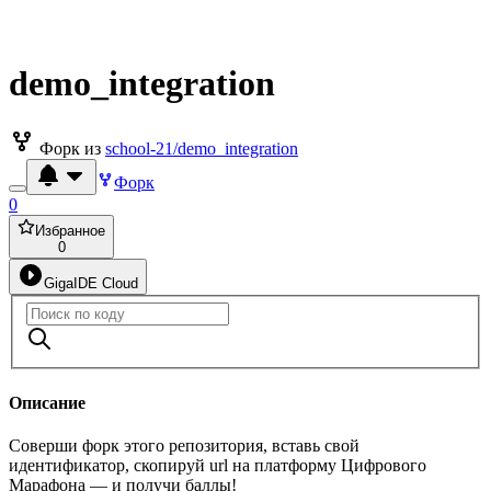
demo_integration
Форк из
school-21/demo_integration
Форк
0
Избранное
0
GigaIDE Cloud
Описание
Соверши форк этого репозитория, вставь свой
идентификатор, скопируй url на платформу Цифрового
Марафона — и получи баллы!