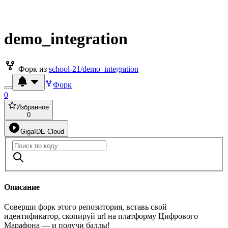
demo_integration
Форк из
school-21/demo_integration
Форк
0
Избранное
0
GigaIDE Cloud
Описание
Соверши форк этого репозитория, вставь свой
идентификатор, скопируй url на платформу Цифрового
Марафона — и получи баллы!