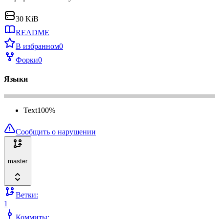
30 KiB
README
В избранном
0
Форки
0
Языки
Text
100
%
Сообщить о нарушении
master
Ветки:
1
Коммиты: