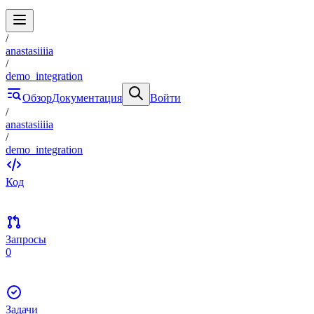
/
anastasiiiia
/
demo_integration
Обзор
Документация
Войти
/
anastasiiiia
/
demo_integration
Код
Запросы
0
Задачи