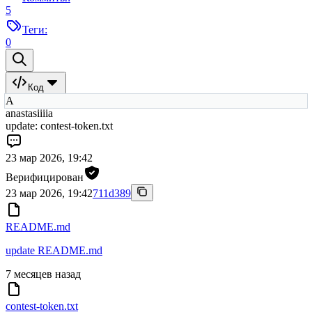
5
Теги:
0
Код
A
anastasiiiia
update: contest-token.txt
23 мар 2026, 19:42
Верифицирован
23 мар 2026, 19:42
711d389
README.md
update README.md
7 месяцев назад
contest-token.txt