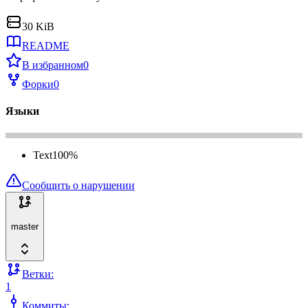
30 KiB
README
В избранном
0
Форки
0
Языки
Text
100
%
Сообщить о нарушении
master
Ветки:
1
Коммиты: