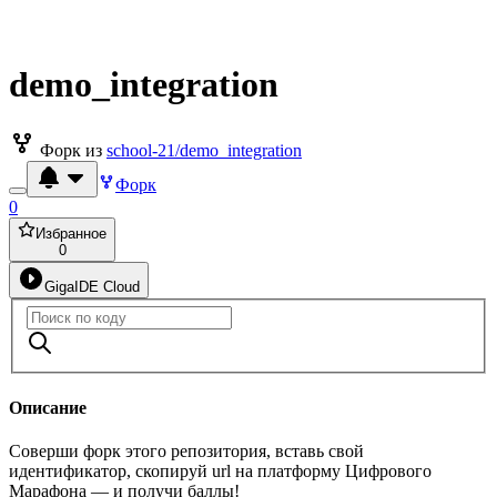
demo_integration
Форк из
school-21/demo_integration
Форк
0
Избранное
0
GigaIDE Cloud
Описание
Соверши форк этого репозитория, вставь свой
идентификатор, скопируй url на платформу Цифрового
Марафона — и получи баллы!