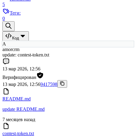
5
Теги:
0
Код
A
amorcrm
update: contest-token.txt
13 мар 2026, 12:56
Верифицирован
13 мар 2026, 12:56
9417598
README.md
update README.md
7 месяцев назад
contest-token.txt